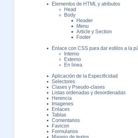
Elementos de HTML y atributos
Head
Body
Header
Menu
Article y Section
Footer
Enlace con CSS para dar estilos a la p
Interno
Externo
En linea
Aplicación de la Especificidad
Selectores
Clases y Pseudo-clases
Listas ordenadas y desordenadas
Herencia
Imagenes
Enlaces
Tablas
Comentarios
Favicon
Formularios
Manejo de textos