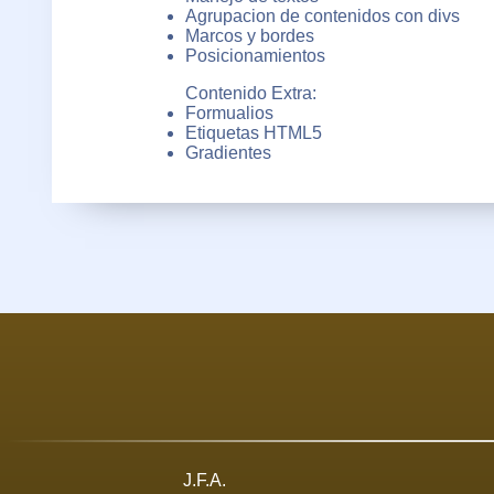
Agrupacion de contenidos con divs
Marcos y bordes
Posicionamientos
Contenido Extra:
Formualios
Etiquetas HTML5
Gradientes
J.F.A.